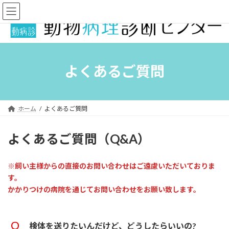
コ
ナ
ン
ビ
テ
ゲ
ン
ー
ツ
シ
へ
ョ
ス
ン
よくあるご質問
キ
に
ッ
移
プ
動
ホーム
よくあるご質問
よくあるご質問（Q&A）
※飼い主様からの直接のお問い合わせはご遠慮いただいておりま
す。
かかりつけの病院を通じてお問い合わせをお願い致します。
検体を送りたいんだけど、どうしたらいいの?