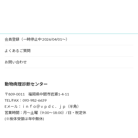
会員登録（一時停止中 2026/04/01～）
よくあるご質問
お問い合わせ
動物病理診断センター
〒809-0011 福岡県中間市岩瀬1-4-11
TEL/FAX：093-982-6639
Eメール：ｉｎｆｏ＠ｖｐｄｃ．ｊｐ（半角）
営業時間：月～土曜（9:00～18:00）/ 日・祝定休
(※検体受領は年中無休)