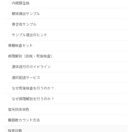
内視鏡生検
眼球摘出サンプル
骨含有サンプル
サンプル提出のヒント
骨髄検査セット
病理解剖（剖検・死後検査）
遺体送付のガイドライン
遺灰配送サービス
なぜ死後検査を行うのか？
なぜ病理解剖を行うのか？
蛍光抗体染色
臓器数カウント方法
検査日数