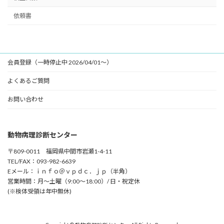
依頼書
会員登録（一時停止中 2026/04/01～）
よくあるご質問
お問い合わせ
動物病理診断センター
〒809-0011 福岡県中間市岩瀬1-4-11
TEL/FAX：093-982-6639
Eメール：ｉｎｆｏ＠ｖｐｄｃ．ｊｐ（半角）
営業時間：月～土曜（9:00～18:00）/ 日・祝定休
(※検体受領は年中無休)