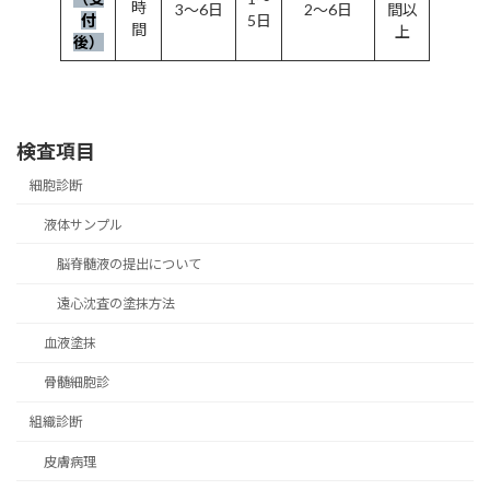
時
3～6日
2～6日
間以
付
5日
間
上
後）
検査項目
細胞診断
液体サンプル
脳脊髄液の提出について
遠心沈査の塗抹方法
血液塗抹
骨髄細胞診
組織診断
皮膚病理