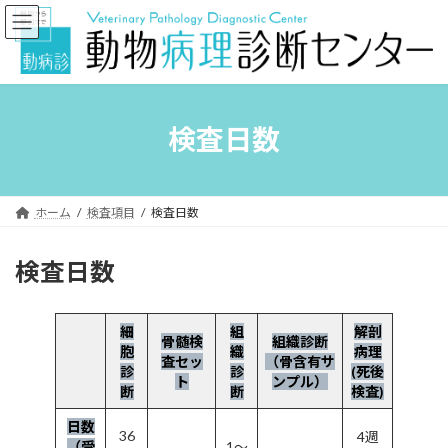
コ
ナ
ン
ビ
テ
ゲ
ン
ー
ツ
シ
へ
ョ
ス
ン
検査日数
キ
に
ッ
移
プ
動
ホーム
検査項目
検査日数
検査日数
細
組
解剖
骨髄検
組織診断
胞
織
病理
査セッ
（骨含有サ
診
診
(死後
ト
ンプル）
断
断
検査)
日数
36
4週
（受
1～