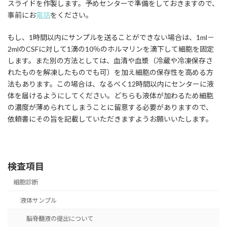
スライドを作製します。予めセンターで準備をしておきますので、
事前にお
電話
をください。
もし、1時間以内にサンプルを送ることができない場合は、1ml－
2mlのCSFに対して1滴の10％のホルマリンを滴下して細胞を固定
します。また別の方法としては、血清や血漿（冷蔵や冷凍保存さ
れたものを解凍したものでも可）を加え細胞の保存性を高める方
法もあります。この場合は、なるべく12時間以内にセンターに液
体を届けるようにしてください。どちらも液体が加わるため細胞
の濃度が薄められてしまうことに留意する必要がありますので、
依頼書にその旨を記載していただきますようお願いいたします。
検査項目
細胞診断
液体サンプル
脳脊髄液の提出について