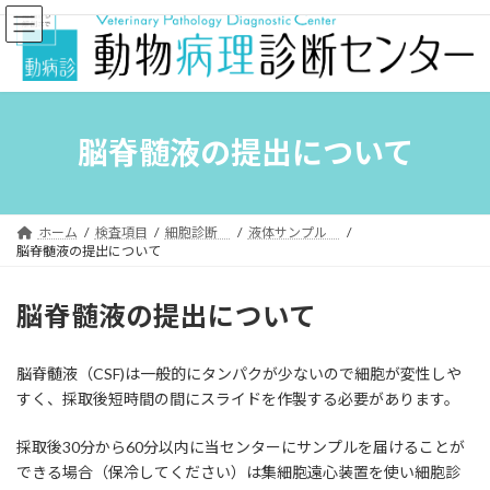
コ
ナ
ン
ビ
テ
ゲ
ン
ー
ツ
シ
へ
ョ
ス
ン
脳脊髄液の提出について
キ
に
ッ
移
プ
動
ホーム
検査項目
細胞診断
液体サンプル
脳脊髄液の提出について
脳脊髄液の提出について
脳脊髄液（CSF)は一般的にタンパクが少ないので細胞が変性しや
すく、採取後短時間の間にスライドを作製する必要があります。
採取後30分から60分以内に当センターにサンプルを届けることが
できる場合（保冷してください）は集細胞遠心装置を使い細胞診