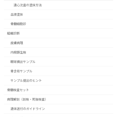
遠心沈査の塗抹方法
血液塗抹
骨髄細胞診
組織診断
皮膚病理
内視鏡生検
眼球摘出サンプル
骨含有サンプル
サンプル提出のヒント
骨髄検査セット
病理解剖（剖検・死後検査）
遺体送付のガイドライン