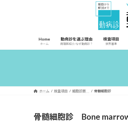
コ
ナ
ン
ビ
テ
ゲ
ン
ー
ツ
シ
へ
ョ
Home
動病診を選ぶ理由
検査項目
ス
ン
ホーム
病理医紹介/なぜ動病診？
世界基準
キ
に
ッ
移
プ
動
ホーム
検査項目
細胞診断
骨髄細胞診
骨髄細胞診 Bone marrow c