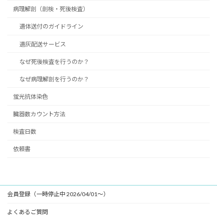
病理解剖（剖検・死後検査）
遺体送付のガイドライン
遺灰配送サービス
なぜ死後検査を行うのか？
なぜ病理解剖を行うのか？
蛍光抗体染色
臓器数カウント方法
検査日数
依頼書
会員登録（一時停止中 2026/04/01～）
よくあるご質問