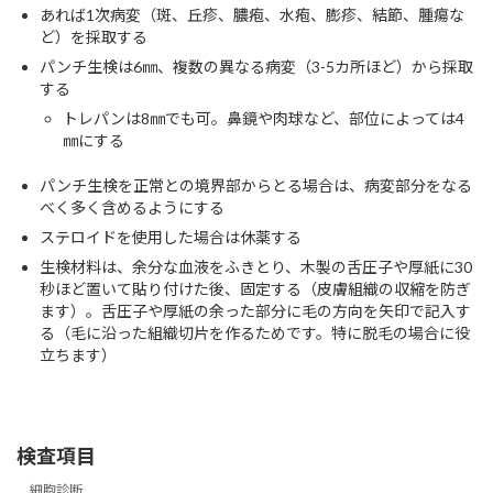
あれば1次病変（斑、丘疹、膿疱、水疱、膨疹、結節、腫瘍な
ど）を採取する
パンチ生検は6㎜、複数の異なる病変（3-5カ所ほど）から採取
する
トレパンは8㎜でも可。鼻鏡や肉球など、部位によっては4
㎜にする
パンチ生検を正常との境界部からとる場合は、病変部分をなる
べく多く含めるようにする
ステロイドを使用した場合は休薬する
生検材料は、余分な血液をふきとり、木製の舌圧子や厚紙に30
秒ほど置いて貼り付けた後、固定する（皮膚組織の収縮を防ぎ
ます）。舌圧子や厚紙の余った部分に毛の方向を矢印で記入す
る（毛に沿った組織切片を作るためです。特に脱毛の場合に役
立ちます）
検査項目
細胞診断