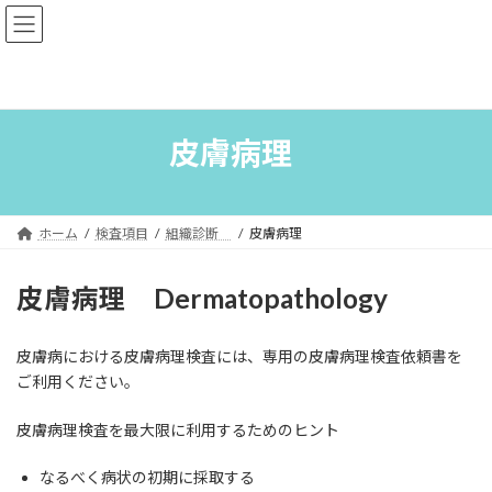
コ
ナ
ン
ビ
テ
ゲ
ン
ー
ツ
シ
へ
ョ
ス
ン
皮膚病理
キ
に
ッ
移
プ
動
ホーム
検査項目
組織診断
皮膚病理
皮膚病理 Dermatopathology
皮膚病における皮膚病理検査には、専用の皮膚病理検査依頼書を
ご利用ください。
皮膚病理検査を最大限に利用するためのヒント
なるべく病状の初期に採取する