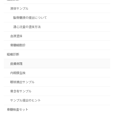
液体サンプル
脳脊髄液の提出について
遠心沈査の塗抹方法
血液塗抹
骨髄細胞診
組織診断
皮膚病理
内視鏡生検
眼球摘出サンプル
骨含有サンプル
サンプル提出のヒント
骨髄検査セット