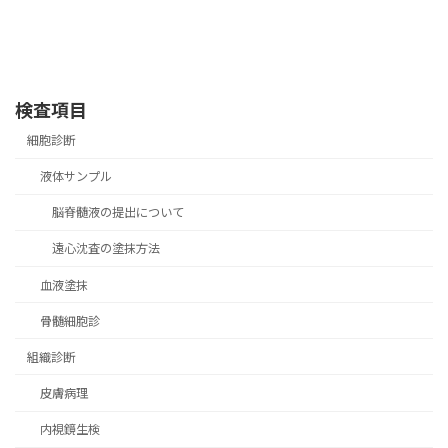
検査項目
細胞診断
液体サンプル
脳脊髄液の提出について
遠心沈査の塗抹方法
血液塗抹
骨髄細胞診
組織診断
皮膚病理
内視鏡生検