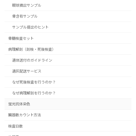
眼球摘出サンプル
骨含有サンプル
サンプル提出のヒント
骨髄検査セット
病理解剖（剖検・死後検査）
遺体送付のガイドライン
遺灰配送サービス
なぜ死後検査を行うのか？
なぜ病理解剖を行うのか？
蛍光抗体染色
臓器数カウント方法
検査日数