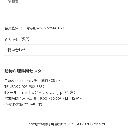
依頼書
会員登録（一時停止中 2026/04/01～）
よくあるご質問
お問い合わせ
動物病理診断センター
〒809-0011 福岡県中間市岩瀬1-4-11
TEL/FAX：093-982-6639
Eメール：ｉｎｆｏ＠ｖｐｄｃ．ｊｐ（半角）
営業時間：月～土曜（9:00～18:00）/ 日・祝定休
(※検体受領は年中無休)
Copyright © 動物病理診断センター All Rights Reserved.